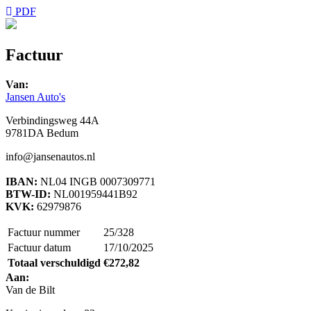
PDF
Factuur
Van:
Jansen Auto's
Verbindingsweg 44A
9781DA Bedum
info@jansenautos.nl
IBAN:
NL04 INGB 0007309771
BTW-ID:
NL001959441B92
KVK:
62979876
Factuur nummer
25/328
Factuur datum
17/10/2025
Totaal verschuldigd
€272,82
Aan:
Van de Bilt