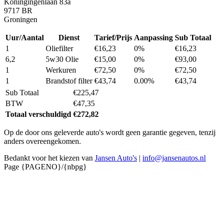
Koningingenlaan 83a
9717 BR
Groningen
Uur/Aantal
Dienst
Tarief/Prijs
Aanpassing
Sub Totaal
1
Oliefilter
€16,23
0%
€16,23
6,2
5w30 Olie
€15,00
0%
€93,00
1
Werkuren
€72,50
0%
€72,50
1
Brandstof filter
€43,74
0.00%
€43,74
Sub Totaal
€225,47
BTW
€47,35
Totaal verschuldigd
€272,82
Op de door ons geleverde auto's wordt geen garantie gegeven, tenzij
anders overeengekomen.
Bedankt voor het kiezen van
Jansen Auto's
|
info@jansenautos.nl
Page {PAGENO}/{nbpg}