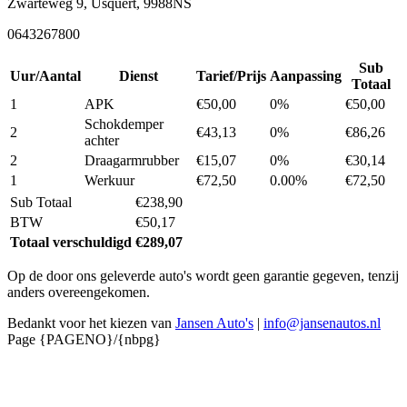
Zwarteweg 9, Usquert, 9988NS
0643267800
Sub
Uur/Aantal
Dienst
Tarief/Prijs
Aanpassing
Totaal
1
APK
€50,00
0%
€50,00
Schokdemper
2
€43,13
0%
€86,26
achter
2
Draagarmrubber
€15,07
0%
€30,14
1
Werkuur
€72,50
0.00%
€72,50
Sub Totaal
€238,90
BTW
€50,17
Totaal verschuldigd
€289,07
Op de door ons geleverde auto's wordt geen garantie gegeven, tenzij
anders overeengekomen.
Bedankt voor het kiezen van
Jansen Auto's
|
info@jansenautos.nl
Page {PAGENO}/{nbpg}