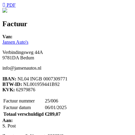
PDF
Factuur
Van:
Jansen Auto's
Verbindingsweg 44A
9781DA Bedum
info@jansenautos.nl
IBAN:
NL04 INGB 0007309771
BTW-ID:
NL001959441B92
KVK:
62979876
Factuur nummer
25/006
Factuur datum
06/01/2025
Totaal verschuldigd
€289,07
Aan:
S. Post