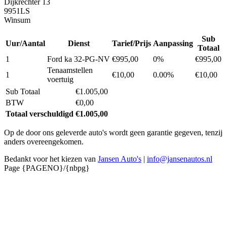
Dijkrechter 13
9951LS
Winsum
Sub
Uur/Aantal
Dienst
Tarief/Prijs
Aanpassing
Totaal
1
Ford ka 32-PG-NV
€995,00
0%
€995,00
Tenaamstellen
1
€10,00
0.00%
€10,00
voertuig
Sub Totaal
€1.005,00
BTW
€0,00
Totaal verschuldigd
€1.005,00
Op de door ons geleverde auto's wordt geen garantie gegeven, tenzij
anders overeengekomen.
Bedankt voor het kiezen van
Jansen Auto's
|
info@jansenautos.nl
Page {PAGENO}/{nbpg}