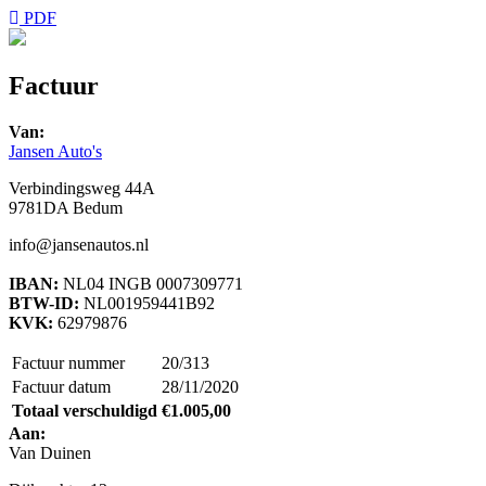
PDF
Factuur
Van:
Jansen Auto's
Verbindingsweg 44A
9781DA Bedum
info@jansenautos.nl
IBAN:
NL04 INGB 0007309771
BTW-ID:
NL001959441B92
KVK:
62979876
Factuur nummer
20/313
Factuur datum
28/11/2020
Totaal verschuldigd
€1.005,00
Aan:
Van Duinen